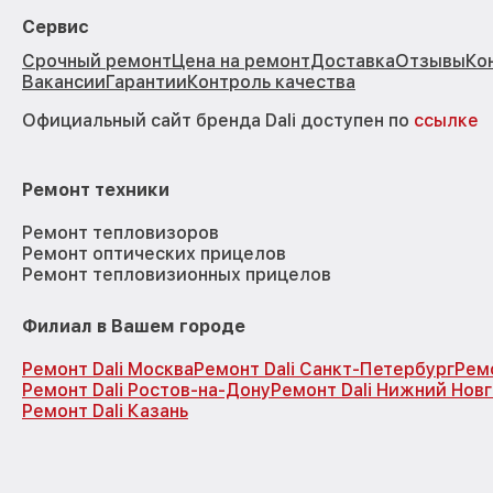
Сервис
Срочный ремонт
Цена на ремонт
Доставка
Отзывы
Ко
Вакансии
Гарантии
Контроль качества
Официальный сайт бренда Dali доступен по
ссылке
Ремонт техники
Ремонт тепловизоров
Ремонт оптических прицелов
Ремонт тепловизионных прицелов
Филиал в Вашем городе
Ремонт Dali Москва
Ремонт Dali Санкт-Петербург
Рем
Ремонт Dali Ростов-на-Дону
Ремонт Dali Нижний Нов
Ремонт Dali Казань