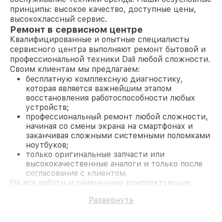
принципы: высокое качество, доступные цены,
высококлассный сервис.
Ремонт в сервисном центре
Квалифицированные и опытные специалисты
сервисного центра выполняют ремонт бытовой и
профессиональной техники Dali любой сложности.
Своим клиентам мы предлагаем:
бесплатную комплексную диагностику,
которая является важнейшим этапом
восстановления работоспособности любых
устройств;
профессиональный ремонт любой сложности,
начиная со смены экрана на смартфонах и
заканчивая сложными системными поломками
ноутбуков;
только оригинальные запчасти или
высококачественные аналоги и только после
согласования с клиентом.
На все работы и замененные комплектующие
предоставляется длительная гарантия. В случае
Развернуть
поломки по условиям гарантии, мы бесплатно
исправим ситуацию.