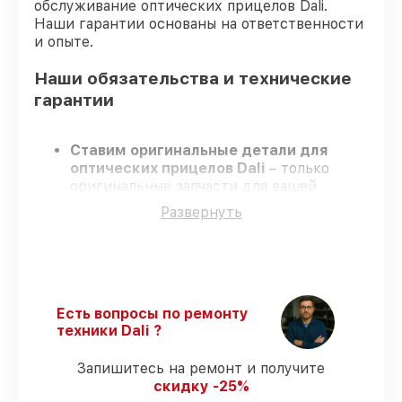
обслуживание оптических прицелов Dali.
Наши гарантии основаны на ответственности
и опыте.
Наши обязательства и технические
гарантии
Ставим оригинальные детали для
оптических прицелов Dali
– только
оригинальные запчасти для вашей
техники.
Развернуть
Сертифицированные инженеры
–
проходят серьезную проверку знаний и
навыков, что подтверждает
гарантированно долговечный результат.
Соблюдаем сроки
– ремонт оптических
прицелов Dali без бесконечных
Есть вопросы по ремонту
переносов.
техники Dali ?
Поддержка после ремонта
– на все
ремонт и запчасти для оптических
Запишитесь на ремонт и получите
прицелов Dali предоставляется
скидку -25%
официальное сопровождение.