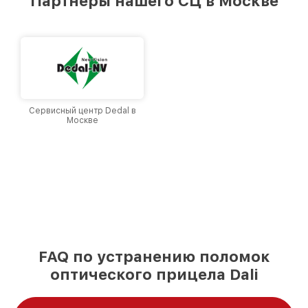
Партнеры нашего СЦ в Москве
Москве, постоянно повышая уровень доверия
и лояльности наших клиентов.
Сервисный центр Dedal в
Москве
FAQ по устранению поломок
оптического прицела Dali