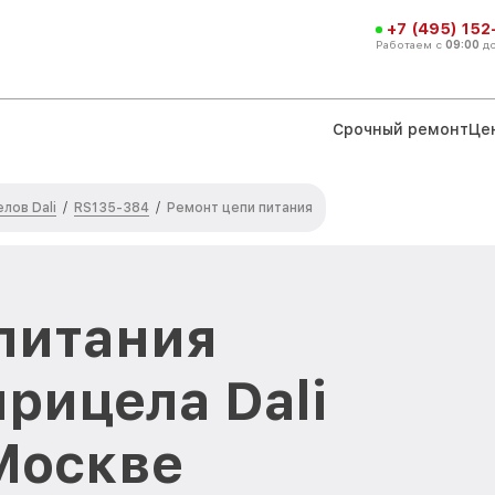
+7 (495) 152
Работаем с
09:00
д
Срочный ремонт
Це
лов Dali
RS135-384
/
/
Ремонт цепи питания
питания
рицела Dali
Москве