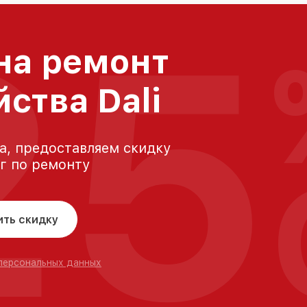
25
на ремонт
ства Dali
а, предоставляем скидку
уг по ремонту
ить скидку
 персональных данных