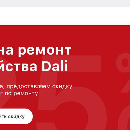
25
на ремонт
ства Dali
а, предоставляем скидку
уг по ремонту
ить скидку