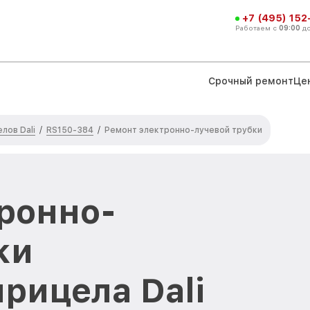
+7 (495) 152
Работаем с
09:00
д
Срочный ремонт
Це
лов Dali
RS150-384
/
/
Ремонт электронно-лучевой трубки
ронно-
ки
рицела Dali