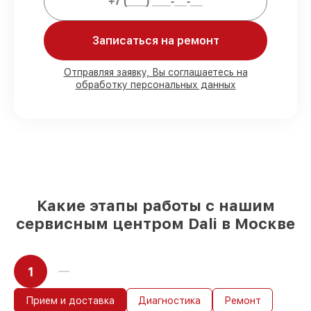
Мы гарантируем:
Записаться на ремонт
80%
ремонтов выполняем в вашем
присутствии
Отправляя заявку, Вы соглашаетесь на
90%
комплектующих Dali есть в наличии
обработку персональных данных
в мастерской или на складе в Москве,
остальные доставляются быстро
Подлинные запчасти Dali и надёжные
аналоги
– под любые запросы
85%
ремонтов занимают до 2 часов, если
мастер приступает к ремонту сразу
Какие этапы работы с нашим
сервисным центром Dali в Москве
1
Прием и доставка
Диагностика
Ремонт