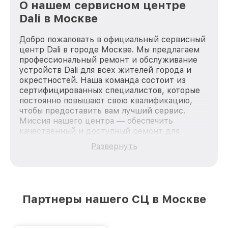
О нашем сервисном центре
Dali в Москве
Добро пожаловать в официальный сервисный
центр Dali в городе Москве. Мы предлагаем
профессиональный ремонт и обслуживание
устройств Dali для всех жителей города и
окрестностей. Наша команда состоит из
сертифицированных специалистов, которые
постоянно повышают свою квалификацию,
чтобы предоставить вам лучший сервис.
Миссия нашего центра — обеспечить
качественный и доступный ремонт для
каждого пользователя продукции Dali, вне
Развернуть
зависимости от сложности поломки. Мы
стремимся к тому, чтобы каждый клиент был
удовлетворен скоростью и качеством
предоставляемых услуг. Наша цель — стать
лучшим сервисным центром Dali в городе
Партнеры нашего СЦ в Москве
Москве, постоянно повышая уровень доверия
и лояльности наших клиентов.