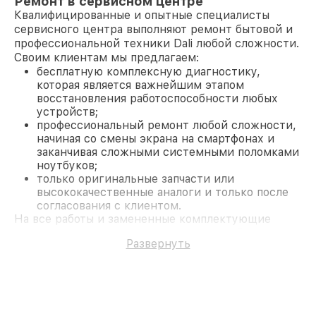
Ремонт в сервисном центре
Квалифицированные и опытные специалисты
сервисного центра выполняют ремонт бытовой и
профессиональной техники Dali любой сложности.
Своим клиентам мы предлагаем:
бесплатную комплексную диагностику,
которая является важнейшим этапом
восстановления работоспособности любых
устройств;
профессиональный ремонт любой сложности,
начиная со смены экрана на смартфонах и
заканчивая сложными системными поломками
ноутбуков;
только оригинальные запчасти или
высококачественные аналоги и только после
согласования с клиентом.
На все работы и замененные комплектующие
предоставляется длительная гарантия. В случае
Развернуть
поломки по условиям гарантии, мы бесплатно
исправим ситуацию.
Наши преимущества
Преимуществами нашего сервисного центра Dali
в Москве являются: