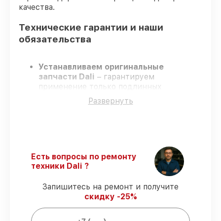
качества.
Технические гарантии и наши
обязательства
Устанавливаем оригинальные
запчасти Dali
– гарантируем
применение только подлинных
комплектующих.
Развернуть
Опытные специалисты
– проходят
жёсткий контроль знаний и навыков, что
обеспечивает надёжную работу
устройства после ремонта.
Заканчиваем ремонт в четко
оговоренные сроки
– ремонт
Есть вопросы по ремонту
оптического прицела Dali RS150-384
техники Dali ?
строго по договоренности.
Официальная гарантия
– все все виды
Запишитесь на ремонт и получите
ремонта защищены сервисной
скидку -25%
гарантией.