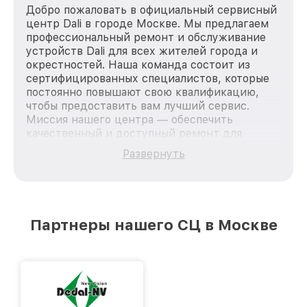
Добро пожаловать в официальный сервисный
центр Dali в городе Москве. Мы предлагаем
профессиональный ремонт и обслуживание
устройств Dali для всех жителей города и
окрестностей. Наша команда состоит из
сертифицированных специалистов, которые
постоянно повышают свою квалификацию,
чтобы предоставить вам лучший сервис.
Миссия нашего центра — обеспечить
качественный и доступный ремонт для
каждого пользователя продукции Dali, вне
Развернуть
зависимости от сложности поломки. Мы
стремимся к тому, чтобы каждый клиент был
удовлетворен скоростью и качеством
предоставляемых услуг. Наша цель — стать
лучшим сервисным центром Dali в городе
Партнеры нашего СЦ в Москве
Москве, постоянно повышая уровень доверия
и лояльности наших клиентов.