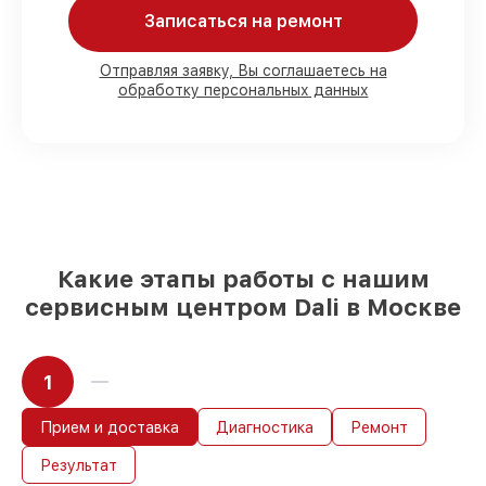
клиента
Записаться на ремонт
90%
запчастей Dali имеются на складе в
Москве, остальные поступают
оперативно
Отправляя заявку, Вы соглашаетесь на
Фирменные детали Dali и проверенные
обработку персональных данных
реплики
– для разного бюджета
85%
ремонтов выполняются в тот же
день, после приёма оптического прицела
Какие этапы работы с нашим
сервисным центром Dali в Москве
1
Прием и доставка
Диагностика
Ремонт
Результат