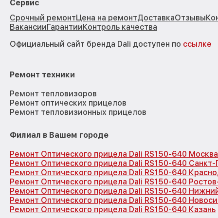
Сервис
Срочный ремонт
Цена на ремонт
Доставка
Отзывы
Ко
Вакансии
Гарантии
Контроль качества
Официальный сайт бренда Dali доступен по
ссылке
Ремонт техники
Ремонт тепловизоров
Ремонт оптических прицелов
Ремонт тепловизионных прицелов
Филиал в Вашем городе
Ремонт Оптического прицела Dali RS150-640 Москва
Ремонт Оптического прицела Dali RS150-640 Санкт
Ремонт Оптического прицела Dali RS150-640 Красн
Ремонт Оптического прицела Dali RS150-640 Ростов
Ремонт Оптического прицела Dali RS150-640 Нижни
Ремонт Оптического прицела Dali RS150-640 Новос
Ремонт Оптического прицела Dali RS150-640 Казань