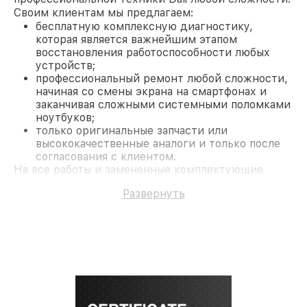
Своим клиентам мы предлагаем:
бесплатную комплексную диагностику,
которая является важнейшим этапом
восстановления работоспособности любых
устройств;
профессиональный ремонт любой сложности,
начиная со смены экрана на смартфонах и
заканчивая сложными системными поломками
ноутбуков;
только оригинальные запчасти или
высококачественные аналоги и только после
согласования с клиентом.
На все работы и замененные комплектующие
предоставляется длительная гарантия. В случае
Развернуть
поломки по условиям гарантии, мы бесплатно
исправим ситуацию.
Наши преимущества
Преимуществами нашего сервисного центра Dali
в Москве являются:
лучшие специалисты с многолетним опытом и
безупречной репутацией;
современное оборудование и
лицензированное ПО в ремонтно-