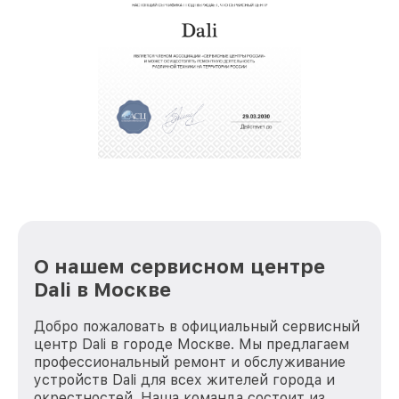
звернуть
крупногабаритной техники, которые
обеспечат доставку устройств в сервис в
полной сохранности и бесплатно.
За годы своей деятельности мы получали только
положительные отзывы и обрели отличную
репутацию. Мы постоянно совершенствуемся и
стараемся каждый день делать наш сервис еще
лучше!
О нашем сервисном центре
Dali в Москве
Добро пожаловать в официальный сервисный
центр Dali в городе Москве. Мы предлагаем
профессиональный ремонт и обслуживание
устройств Dali для всех жителей города и
окрестностей. Наша команда состоит из