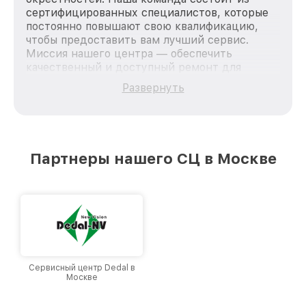
сертифицированных специалистов, которые
постоянно повышают свою квалификацию,
чтобы предоставить вам лучший сервис.
Миссия нашего центра — обеспечить
качественный и доступный ремонт для
каждого пользователя продукции Dali, вне
Развернуть
зависимости от сложности поломки. Мы
стремимся к тому, чтобы каждый клиент был
удовлетворен скоростью и качеством
предоставляемых услуг. Наша цель — стать
лучшим сервисным центром Dali в городе
Партнеры нашего СЦ в Москве
Москве, постоянно повышая уровень доверия
и лояльности наших клиентов.
Сервисный центр Dedal в
Москве