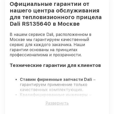
Официальные гарантии от
нашего центра обслуживания
для тепловизионного прицела
Dali RS135640 в Москве
В нашем сервисе Dali, расположенном в
Москве мы гарантируем качественный
сервис для каждого заказчика. Наши
гарантии основаны на принципах
профессионализма и прозрачности.
Технические гарантии для клиентов
Ставим фирменные запчасти Dali
–
гарантируем применение только
качественных комплектующих.
Квалифицированные инженеры
–
проходят жёсткий контроль знаний и
Развернуть
навыков, что обеспечивает надёжную
работу устройства после ремонта.