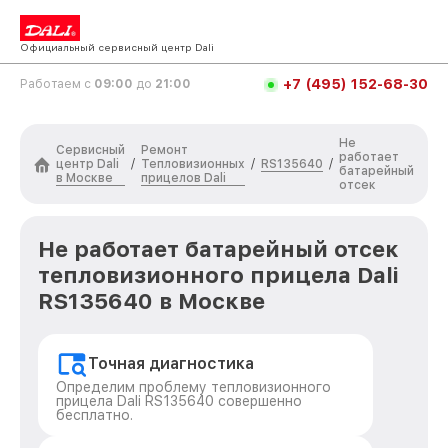
Официальный сервисный центр Dali
+7 (495) 152-68-30
Работаем с
09:00
до
21:00
Не
Сервисный
Ремонт
работает
центр Dali
Тепловизионных
RS135640
/
/
/
батарейный
в Москве
прицелов Dali
отсек
Не работает батарейный отсек
тепловизионного прицела Dali
RS135640 в Москве
Точная диагностика
Определим проблему тепловизионного
прицела Dali RS135640 совершенно
бесплатно.