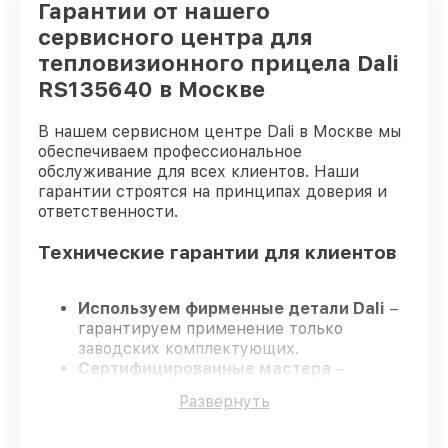
Гарантии от нашего
сервисного центра для
тепловизионного прицела Dali
RS135640 в Москве
В нашем сервисном центре Dali в Москве мы
обеспечиваем профессиональное
обслуживание для всех клиентов. Наши
гарантии строятся на принципах доверия и
ответственности.
Технические гарантии для клиентов
Используем фирменные детали Dali
–
гарантируем применение только
заводских комплектующих.
Сертифицированные мастера
–
проходят жёсткий контроль знаний и
Развернуть
навыков, что обеспечивает надёжную
работу устройства после ремонта.