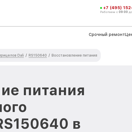
+7 (495) 152
Работаем с
09:00
д
Срочный ремонт
Це
рицелов Dali
RS150640
/
/
Восстановление питания
ие питания
ного
 RS150640 в