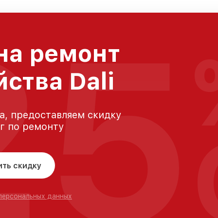
25
на ремонт
ства Dali
а, предоставляем скидку
уг по ремонту
ить скидку
 персональных данных