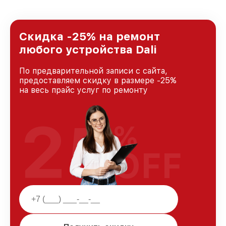
предоставляемых услуг. Наша цель — стать
лучшим сервисным центром Dali в городе
Москве, постоянно повышая уровень доверия
и лояльности наших клиентов.
Скидка -25% на ремонт
любого устройства Dali
По предварительной записи с сайта,
предоставляем скидку в размере -25%
на весь прайс услуг по ремонту
25
%
OFF