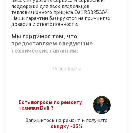
высокий уровень сервиса и сервисной
поддержки для всех владельцев
тепловизионного прицела Dali RS325384.
Наши гарантии базируются на принципах
доверия и ответственности.
Мы гордимся тем, что
предоставляем следующие
технические гарантии:
Использование оригинальных
Развернуть
запчастей
– только подлинные
комплектующие.
Сертифицированные инженеры
– все
работники проходят обязательное
обучение и ежегодную аттестацию, что
Есть вопросы по ремонту
подтверждает их уровень мастерства.
техники Dali ?
Точное соблюдение сроков
–
восстановление тепловизионного
Запишитесь на ремонт и получите
прицела RS325384 выполняется строго в
скидку -25%
оговоренные сроки.
Сервис с гарантией
– все работы по