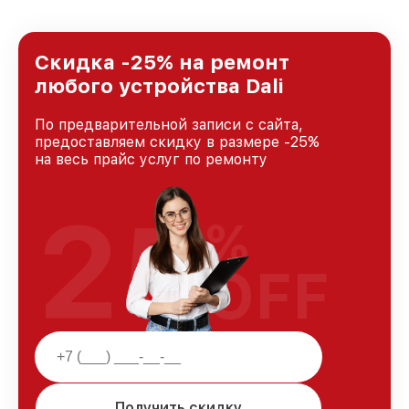
предоставляемых услуг. Наша цель — стать
лучшим сервисным центром Dali в городе
Москве, постоянно повышая уровень доверия
и лояльности наших клиентов.
Скидка -25% на ремонт
любого устройства Dali
По предварительной записи с сайта,
предоставляем скидку в размере -25%
на весь прайс услуг по ремонту
25
%
OFF
Получить скидку