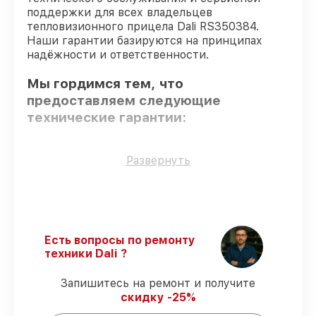
поддержки для всех владельцев
тепловизионного прицела Dali RS350384.
Наши гарантии базируются на принципах
надёжности и ответственности.
Мы гордимся тем, что
предоставляем следующие
технические гарантии:
Использование оригинальных
Развернуть
запчастей
– гарантируем использование
фирменных запчастей для обслуживания.
Сертифицированные инженеры
–
мастера проходят строгий отбор и
регулярное обучение.
Есть вопросы по ремонту
Соблюдение сроков починки
–
техники Dali ?
восстановление тепловизионного
прицела RS350384 выполняется строго в
Запишитесь на ремонт и получите
оговоренные сроки.
скидку -25%
Гарантийное обслуживание
–
обслуживаем тепловизионных прицелов