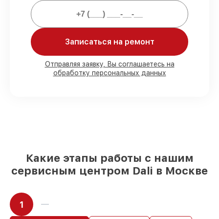
Мы гарантируем:
Записаться на ремонт
80%
работ в вашем присутствии
90%
комплектующих для
Отправляя заявку, Вы соглашаетесь на
обработку персональных данных
тепловизионных прицелов на складе или
быстро поставляются
Качественные реплики и
оригинальные детали по вашему
выбору
– для любого бюджета
85%
работ в течение пары часов, при
условии, что обслуживание началось
сразу
Какие этапы работы с нашим
сервисным центром Dali в Москве
1