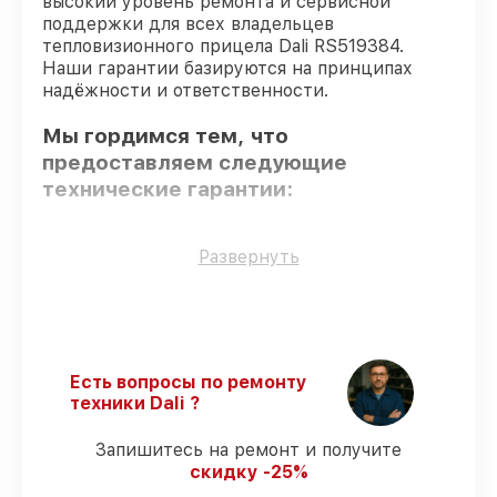
высокий уровень ремонта и сервисной
поддержки для всех владельцев
тепловизионного прицела Dali RS519384.
Наши гарантии базируются на принципах
надёжности и ответственности.
Мы гордимся тем, что
предоставляем следующие
технические гарантии:
Использование оригинальных
Развернуть
запчастей
– только подлинные
комплектующие.
Квалифицированные специалисты
–
мастера проходят строгий отбор и
регулярное обучение.
Есть вопросы по ремонту
Выполнение работ вовремя
–
техники Dali ?
гарантируем завершение работ без
задержек.
Запишитесь на ремонт и получите
Сервис с гарантией
– предоставляем
скидку -25%
официальное гарантийное
сопровождение после починки.