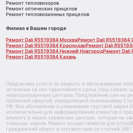
Ремонт тепловизоров
Ремонт оптических прицелов
Ремонт тепловизионных прицелов
Филиал в Вашем городе
Ремонт Dali RS519384 Москва
Ремонт Dali RS519384
Ремонт Dali RS519384 Краснодар
Ремонт Dali RS519
Ремонт Dali RS519384 Нижний Новгород
Ремонт Dali
Ремонт Dali RS519384 Казань
Предлагаем услуги по ремонту и обслуживанию любы
истечения на них гарантийного срока. Наш Сервис ц
неавторизованным центром. Предложение цен на рем
публичной офертой, определяемой положениями Стат
РФ. Все обозначения и упоминания торговой марки D
исключительно для информирования клиентов о пре
ремонту в наших сервисных центрах, которые не св
товарных знаков. Ремонт осуществляется для устрой
гражданский оборот в соответствии со статьей 1487