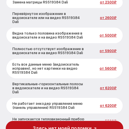
Замена матрицы RS519384 Dali
от 2300₽
Перевёрнутое изображение в
видоискателе или на видео RS519384
от 2600₽
Dali
Видна только половина изображения в
от 5000₽
видоискателе и на видео RS519384 Dali
Полностью отсутствует изображение в
от 5900₽
видоискателе и на видео RS519384 Dali
Есть все данные меню (видоискатель
исправен), но нет картинки на видео
от 5600₽
RS519384 Dali
Вертикальные-горизонтальные полосы
в видоискателе и на видео RS519384
от 6200₽
Dali
Не работает энкодер управления меню
от 6200₽
(панель управления) RS519384 Dali
Не запускается тепловизионный прибор
от 5500₽
RS519384 Dali
Здесь нет моей поломки