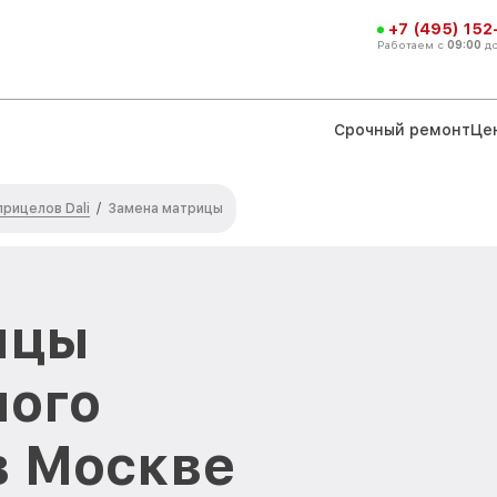
+7 (495) 152
Работаем с
09:00
д
Срочный ремонт
Це
рицелов Dali
/
Замена матрицы
ицы
ного
в Москве