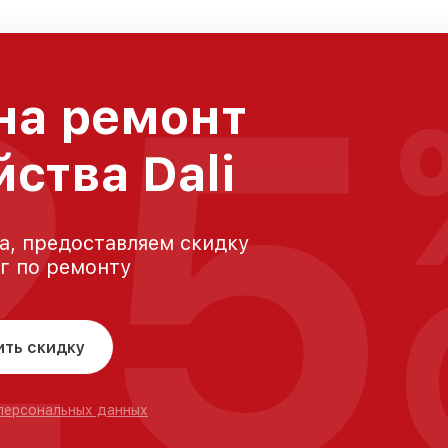
25
на ремонт
ства Dali
а, предоставляем скидку
уг по ремонту
ить скидку
 персональных данных