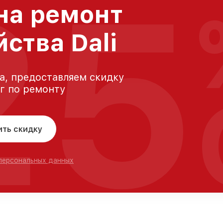
25
на ремонт
ства Dali
а, предоставляем скидку
уг по ремонту
ить скидку
 персональных данных