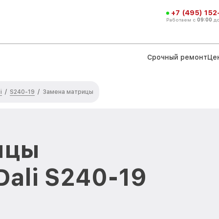
+7 (495) 152
Работаем с
09:00
д
Срочный ремонт
Це
i
S240-19
/
/
Замена матрицы
ицы
Dali S240-19