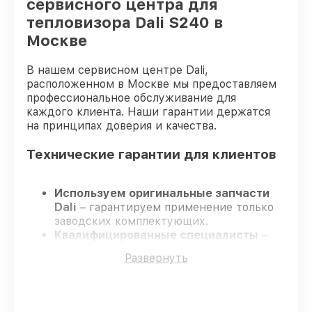
сервисного центра для
тепловизора Dali S240 в
Москве
В нашем сервисном центре Dali,
расположенном в Москве мы предоставляем
профессиональное обслуживание для
каждого клиента. Наши гарантии держатся
на принципах доверия и качества.
Технические гарантии для клиентов
Используем оригинальные запчасти
Dali
– гарантируем применение только
заводских комплектующих.
Квалифицированные специалисты
–
проходят жёсткий контроль знаний и
Развернуть
навыков, что подтверждает уровень их
профессионализма.
Всегда выполняем ремонт вовремя
–
ремонт тепловизора Dali S240 без