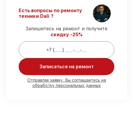
задержек.
Поддержка после ремонта
– все
Есть вопросы по ремонту
работы и запчасти защищены сервисной
техники Dali ?
гарантией.
Запишитесь на ремонт и получите
скидку -25%
Мы гарантируем:
80%
заказов закрываем в вашем
присутствии
90%
деталей Dali готовы к установке в
Записаться на ремонт
Москве, остальные доставляются быстро
Фирменные детали Dali и проверенные
Отправляя заявку, Вы соглашаетесь на
реплики
– под любые запросы
обработку персональных данных
85%
работ выполняются в тот же день,
после приёма тепловизора